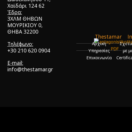
Χαϊδάρι 124 62
Έδρα:
3ΧΛΜ ΘΗΒΩΝ
ΜΟΥΡΙΚΙΟΥ 0,
ΘΗΒΑ 32200
Thestamar
I
Τηλέφωνο:
Αρχική
Σχετι
+30 210 620 0904
Υπηρεσίες
με μ
Επικοινωνία
Certific
E-mail:
info@thestamar.gr