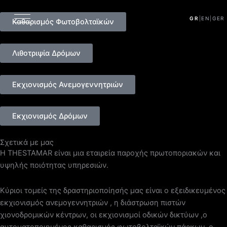
στο
περιεχόμενο
GR
|
EN
|
GER
Καθαρισμός Φωτοβολταϊκών
Λιθοτριψία Δρόμων
Εκχιονισμός Ανεμογεννητριών
Εκχιονισμός Δρόμων
Σχετικά με μας
Η THESTAMAR είναι μια εταιρεία παροχής πρωτοποριακών και
υψηλής ποιότητας υπηρεσιών.
Κύριοι τομείς της δραστηριοποίησής μας είναι ο εξειδικευμένος
εκχιονισμός ανεμογεννητριών , η διάστρωση πιστών
χιονοδρομικών κέντρων, οι εκχιονισμοί οδικών δικτύων ,ο
αυτοματοποιημένος καθαρισμός φωτοβολταϊκών πάρκων, ο